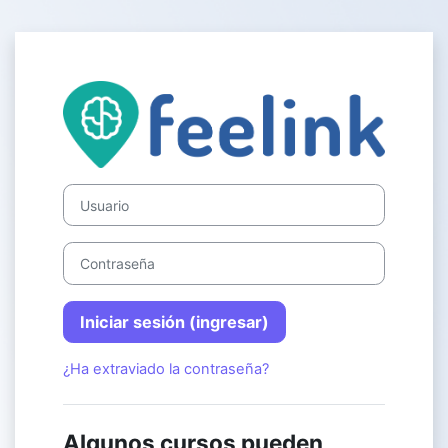
Saltar al contenido principal
Ingresar a BI
Usuario
Contraseña
Iniciar sesión (ingresar)
¿Ha extraviado la contraseña?
Algunos cursos pueden